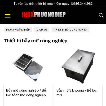
Tư vấn lắp đặt thiết bị inox -
Gọi ngay: 0986.344.983
INOX PHƯƠNG DIỆP
»
DỊCH VỤ
»
THIẾT BỊ BẾP CÔNG NGHIỆP
Thiết bị bẫy mỡ công nghiệp
Bẫy mỡ công nghiệp / Bể
Bẫy mỡ 3 khoang / Bể lọc
lọc tách mỡ công nghiệp
mỡ